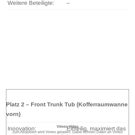
Weitere Beteiligte:
–
Platz 2 – Front Trunk Tub (Kofferraumwanne
vorn)
Vimeo-Video
Innovation:
Einteilig, maximiert das
Zum Abspielen wird Vimeo geladen. Dabei können Daten an Vimeo