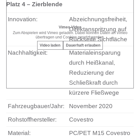
Platz 4 – Zierblende
Innovation:
Abzeichnungsfreiheit,
Vimeo-Video
Direktanspritzung auf
Zum Abspielen wird Vimeo geladen. Dabei können Daten an Vimeo
übertragen und Cookies gesetzt werden.
Rückseite Sichtfläche
Video laden
Dauerhaft erlauben
Nachhaltigkeit:
Materialeinsparung
durch Heißkanal,
Reduzierung der
Schließkraft durch
kürzere Fließwege
Fahrzeugbauer/Jahr:
November 2020
Rohstoffhersteller:
Covestro
Material:
PC/PET M15 Covestro