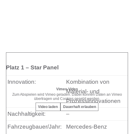
Platz 1 – Star Panel
Innovation:
Kombination von
Vimeo-Video
Material- und
Zum Abspielen wird Vimeo geladen. Dabei können Daten an Vimeo
übertragen und Cookies gesetzt werden.
Prozessinnovationen
Video laden
Dauerhaft erlauben
Nachhaltigkeit:
–
Fahrzeugbauer/Jahr:
Mercedes-Benz