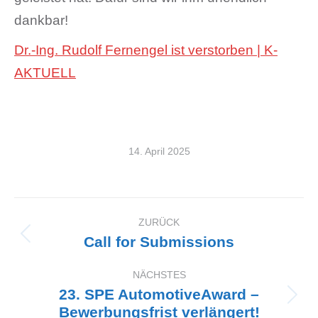
dankbar!
Dr.-Ing. Rudolf Fernengel ist verstorben | K-
AKTUELL
14. April 2025
ZURÜCK
Kommentarnavigation
Call for Submissions
Vorheriger
Beitrag:
NÄCHSTES
23. SPE AutomotiveAward –
Nächster
Bewerbungsfrist verlängert!