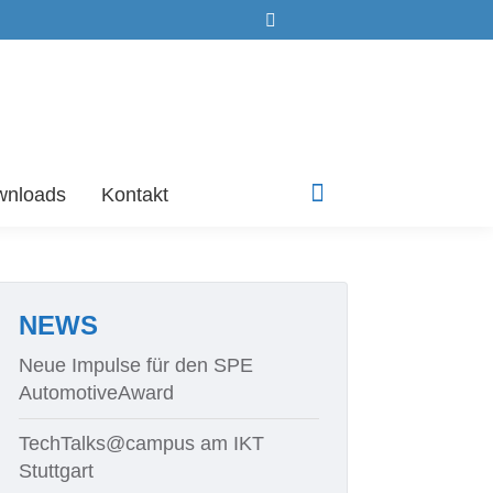
Search:
wnloads
Kontakt
Linkedin
page
opens
in
new
NEWS
window
Neue Impulse für den SPE
AutomotiveAward
TechTalks@campus am IKT
Stuttgart