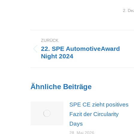
2. De
ZURÜCK
Kommentarnavigation
22. SPE AutomotiveAward
Vorheriger
Night 2024
Beitrag:
Ähnliche Beiträge
SPE CE zieht positives
Fazit der Circularity
Days
28. Mai 2026