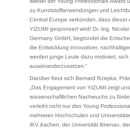
wieder der Young Professionals Award ü
zu Kunststoffanwendungen und Leichtba
Central Europe verkünden, dass dieser
YIZUMI gesponsert wird! Dr.-Ing. Nicola
Germany GmbH, begründet die Entscheid
die Entwicklung innovativer, nachhalti
werden junge Leute dazu motiviert, sich 
auseinanderzusetzen.“
Darüber freut sich Bernard Rzepka, Prä
„Das Engagement von YIZUMI zeigt uns,
wissenschaftlichen Nachwuchs zu förder
verleiht nicht nur den Young Profession
mehreren Hochschulen und Universitäten
IKV Aachen, der Universität Ilmenau, d