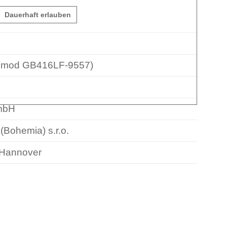
Dauerhaft erlauben
emod GB416LF-9557)
GmbH
(Bohemia) s.r.o.
Hannover