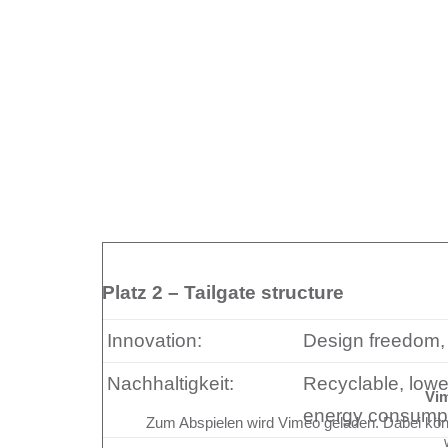
Platz 2 – Tailgate structure
Innovation:
Design freedom,
Nachhaltigkeit:
Recyclable, low
Vi
energy consumpt
Zum Abspielen wird Vimeo geladen. Dabei kö