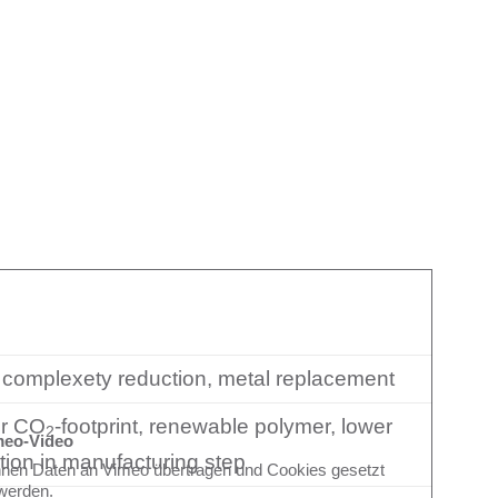
 complexety reduction, metal replacement
er CO
-footprint, renewable polymer, lower
2
meo-Video
ion in manufacturing step
nnen Daten an Vimeo übertragen und Cookies gesetzt
werden.