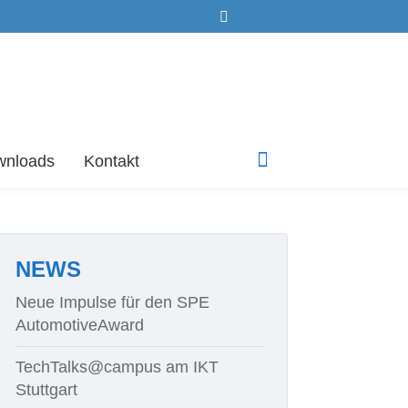
Search:
wnloads
Kontakt
Linkedin
page
opens
in
new
NEWS
window
Neue Impulse für den SPE
AutomotiveAward
TechTalks@campus am IKT
Stuttgart