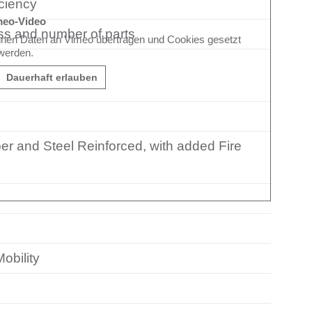
ciency
meo-Video
ss and number of parts
nnen Daten an Vimeo übertragen und Cookies gesetzt
werden.
Dauerhaft erlauben
er and Steel Reinforced, with added Fire
obility