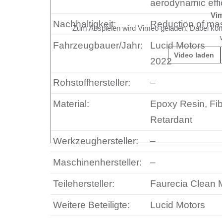
aerodynamic effi
Vi
Nachhaltigkeit:
Reduction of ma
Zum Abspielen wird Vimeo geladen. Dabei kö
Fahrzeugbauer/Jahr:
Lucid Motors
Video laden
2022
Rohstoffhersteller:
–
Material:
Epoxy Resin, Fib
Retardant
Werkzeughersteller:
–
Maschinenhersteller:
–
Teilehersteller:
Faurecia Clean M
Weitere Beteiligte:
Lucid Motors