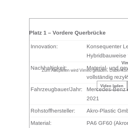
Platz 1 – Vordere Querbrücke
Innovation:
Konsequenter Lei
Hybridbauweise f
Vi
Nachhaltigkeit:
Material- und ge
Zum Abspielen wird Vimeo geladen. Dabei kö
vollständig rezyk
Video laden
Fahrzeugbauer/Jahr:
Mercedes-Benz
2021
Rohstoffhersteller:
Akro-Plastic Gm
Material:
PA6 GF60 (Akrom