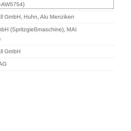
N-AW5754)
ll GmbH, Huhn, Alu Menziken
mbH (Spritzgießmaschine), MAI
)
ll GmbH
 AG