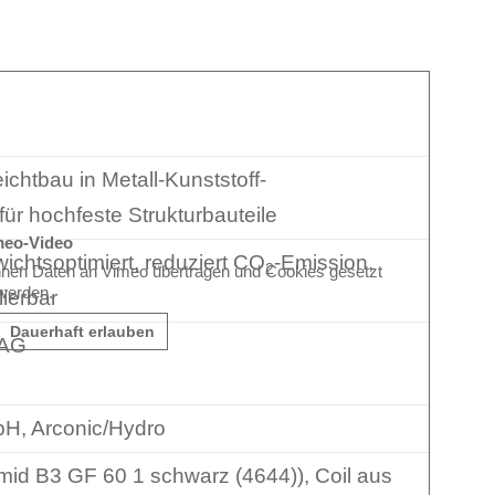
chtbau in Metall-Kunststoff-
ür hochfeste Strukturbauteile
meo-Video
wichtsoptimiert, reduziert CO
-Emission,
2
nnen Daten an Vimeo übertragen und Cookies gesetzt
werden.
lierbar
Dauerhaft erlauben
 AG
bH, Arconic/Hydro
id B3 GF 60 1 schwarz (4644)), Coil aus