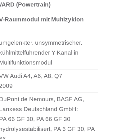
RD (Powertrain)
V-Raummodul mit Multizyklon
umgelenkter, unsymmetrischer,
kühlmittelführender Y-Kanal in
Multifunktionsmodul
VW Audi A4, A6, A8, Q7
2009
DuPont de Nemours, BASF AG,
Lanxess Deutschland GmbH:
PA 66 GF 30, PA 66 GF 30
hydrolysestabilisert, PA 6 GF 30, PA
66