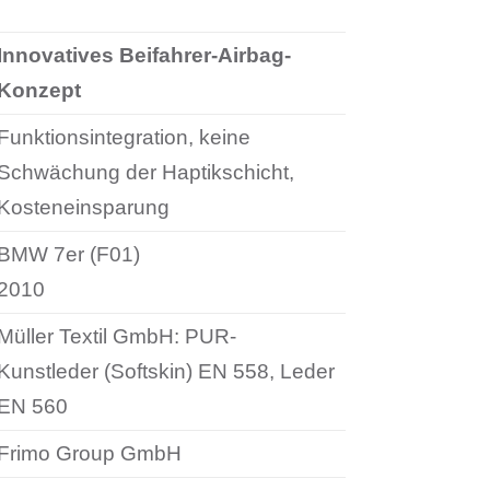
Innovatives Beifahrer-Airbag-
Konzept
Funktionsintegration, keine
Schwächung der Haptikschicht,
Kosteneinsparung
BMW 7er (F01)
2010
Müller Textil GmbH: PUR-
Kunstleder (Softskin) EN 558, Leder
EN 560
Frimo Group GmbH