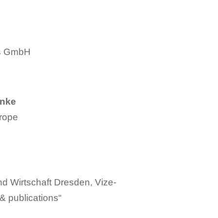
rs GmbH
hnke
rope
d Wirtschaft Dresden, Vize-
& publications“