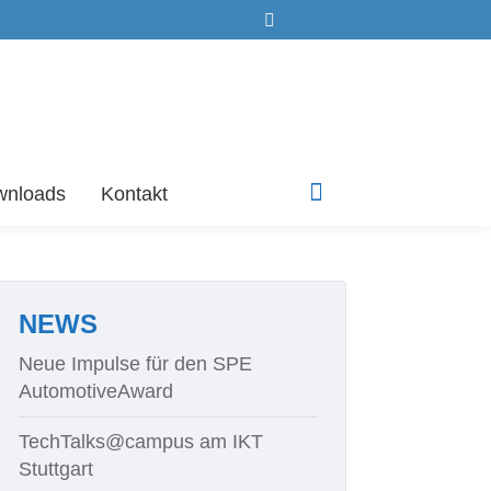
Search:
wnloads
Kontakt
Linkedin
page
opens
in
new
NEWS
window
Neue Impulse für den SPE
AutomotiveAward
TechTalks@campus am IKT
Stuttgart