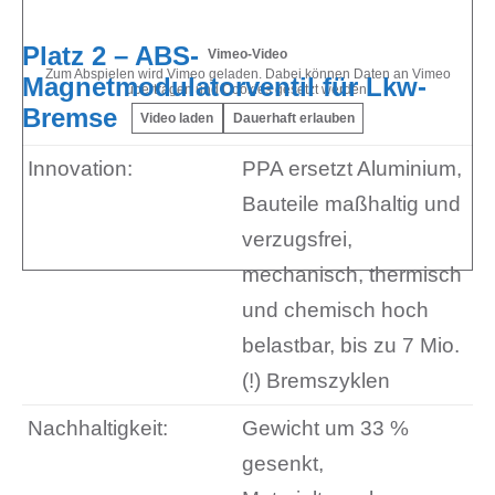
Platz 2 – ABS-
Vimeo-Video
Zum Abspielen wird Vimeo geladen. Dabei können Daten an Vimeo
Magnetmodulatorventil für Lkw-
übertragen und Cookies gesetzt werden.
Bremse
Video laden
Dauerhaft erlauben
Innovation:
PPA ersetzt Aluminium,
Bauteile maßhaltig und
verzugsfrei,
mechanisch, thermisch
und chemisch hoch
belastbar, bis zu 7 Mio.
(!) Bremszyklen
Nachhaltigkeit:
Gewicht um 33 %
gesenkt,