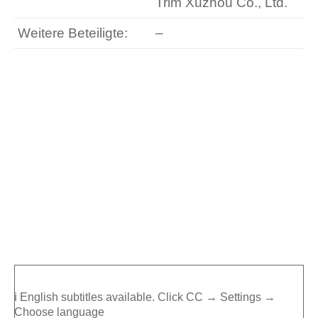
Trim Xuzhou Co., Ltd.
Weitere Beteiligte:
–
ℹ️ English subtitles available. Click CC → Settings →
Choose language