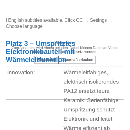
ℹ️ English subtitles available. Click CC → Settings →
Choose language
Platz 3 – Umspritztes
Vimeo-Video
Zum Abspielen wird Vimeo geladen. Dabei können Daten an Vimeo
Elektronikbauteil mit
übertragen und Cookies gesetzt werden.
Wärmeleitfunktion
Video laden
Dauerhaft erlauben
Innovation:
Wärmeleitfähiges,
elektrisch isolierendes
PA12 ersetzt teure
Keramik: Serienfähige
Umspritzung schützt
Elektronik und leitet
Wärme effizient ab