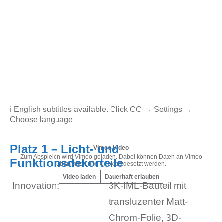
ℹ️ English subtitles available. Click CC → Settings →
Choose language
Platz 1 – Licht- und
Vimeo-Video
Zum Abspielen wird Vimeo geladen. Dabei können Daten an Vimeo
Funktionsdekorteile
übertragen und Cookies gesetzt werden.
Video laden
Dauerhaft erlauben
Innovation:
3K-IML-Bauteil mit
transluzenter Matt-
Chrom-Folie, 3D-