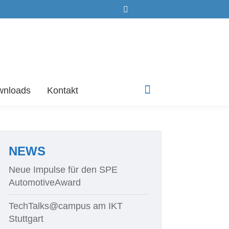
Search:
wnloads
Kontakt
Linkedin
page
opens
in
new
NEWS
window
Neue Impulse für den SPE
AutomotiveAward
TechTalks@campus am IKT
Stuttgart