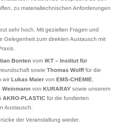
ffen, zu materialtechnischen Anforderungen
eut sehr hoch. Mit gezielten Fragen und
ie Gelegenheit zum direkten Austausch mit
raxis.
stian Bonten
vom
IKT – Institut für
freundschaft sowie
Thomas Wolff
für die
n wir
Lukas Maier
von
EMS-CHEMIE
,
s Weinmann
von
KURARAY
sowie unserem
n
AKRO-PLASTIC
für die fundierten
en Austausch.
drücke der Veranstaltung wieder.