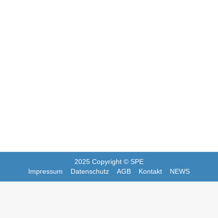
Die SPE Central Europe begeisterte
Masterstudierende mit praxisnahen
Einblicken in aktuelle Kunststoff- und
Automotive-Innovationen. Im Austausch
mit Industrieexperten und beim Live-
Wettbewerb wurde der Brückenschlag
zwischen Theorie und Praxis greifbar.
2025 Copyright © SPE
Impressum
Datenschutz
AGB
Kontakt
NEWS