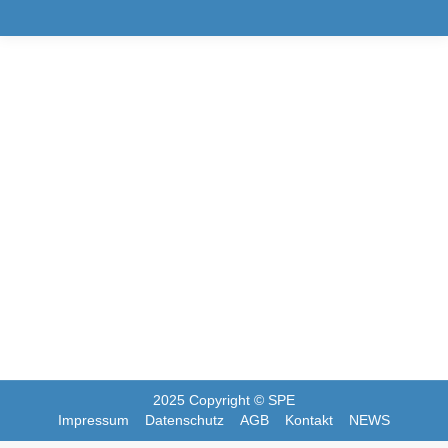
Corona, der Automotive Award und
Innovationen
News
Von
SPECEDE
3. Juni 2020
Kommentar hinterlassen
Sicherlich haben Sie sich wie wir
inzwischen an (fast) alle „Corona“
Neuerungen gewöhnen müssen.
2025 Copyright © SPE
Impressum
Datenschutz
AGB
Kontakt
NEWS